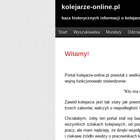
kolejarze-online.pl
baza historycznych informacji o kolejar
Start
Wyszukiwarka
Mundury
Odzna
Witamy!
Portal kolejarze-online.pl powstał z wiel
wojną funkcjonowało stwierdzenie:
"Kto ma w
Zawód kolejarza jest tak stary jak pows
trzech zaborów, walczyli o niepodległość 
Chciałabym, żeby ten portal stał się ba
wszystkich szlakach kolejowych, od poc
pracy, ale mam nadzieję, że dzięki wspó
i ciekawe źródło wiedzy o pracownikach k