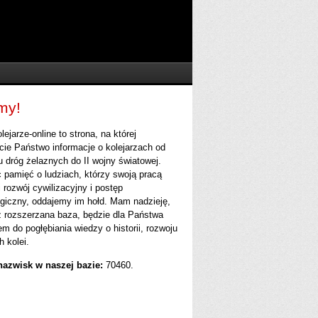
my!
olejarze-online to strona, na której
cie Państwo informacje o kolejarzach od
 dróg żelaznych do II wojny światowej.
 pamięć o ludziach, którzy swoją pracą
i rozwój cywilizacyjny i postęp
ogiczny, oddajemy im hołd. Mam nadzieję,
ż rozszerzana baza, będzie dla Państwa
m do pogłębiania wiedzy o historii, rozwoju
h kolei.
nazwisk w naszej bazie:
70460.