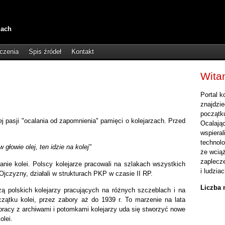
zach
czenia
Spis źródeł
Kontakt
Wita
Portal k
znajdzie
początku
kiej pasji "ocalania od zapomnienia" pamięci o kolejarzach. Przed
Ocalając
wspieral
technol
 głowie olej, ten idzie na kolej"
że wcią
zaplecze
tanie kolei. Polscy kolejarze pracowali na szlakach wszystkich
i ludziac
Ojczyzny, działali w strukturach PKP w czasie II RP.
Liczba 
zą polskich kolejarzy pracujących na różnych szczeblach i na
zątku kolei, przez zabory aż do 1939 r. To marzenie na lata
łpracy z archiwami i potomkami kolejarzy uda się stworzyć nowe
olei.