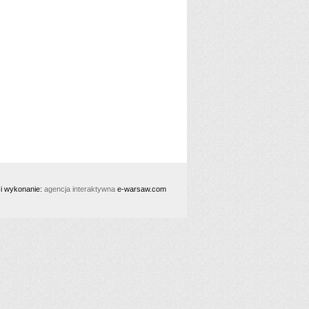
 i wykonanie:
agencja interaktywna
e-warsaw.com